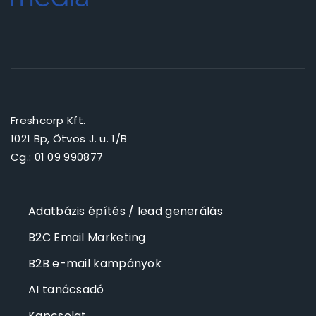
Freshcorp Kft.
1021 Bp, Ötvös J. u. 1/B
Cg.: 01 09 990877
Adatbázis építés / lead generálás
B2C Email Marketing
B2B e-mail kampányok
AI tanácsadó
Kapcsolat