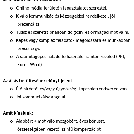
Az álláshoz tartozó elvárások:
o Online média területén tapasztalatot szereztél.
o Kiváló kommunikációs készségekkel rendelkezel, jól
prezentálsz
o Tudsz és szeretsz önállóan dolgozni és önmagad motiválni.
o Képes vagy komplex feladatok megoldására és munkádban
precíz vagy.
o A számítógépet haladó felhasználói szinten kezeled (PPT,
Excel, Word)
Az állás betöltéséhez előnyt jelent:
o Élő hirdetői és/vagy ügynökségi kapcsolatrendszered van
o Jól kommunikálsz angolul
Amit kínálunk:
o Alapbért + motiváló mozgóbért, éves bónuszt;
összességében vezetői szintű kompenzációt