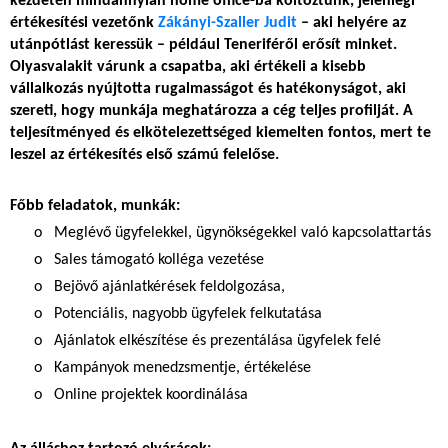
kezdetén mindannyian home office-ba költöztünk, jelenlegi
értékesítési vezetőnk
Zákányi-Szaller Judit
– aki helyére az
utánpótlást keressük – például Teneriféről erősít minket.
Olyasvalakit várunk a csapatba, aki értékeli a kisebb
vállalkozás nyújtotta rugalmasságot és hatékonyságot, aki
szereti, hogy munkája meghatározza a cég teljes profilját. A
teljesítményed és elkötelezettséged kiemelten fontos, mert te
leszel az értékesítés első számú felelőse.
Főbb feladatok, munkák:
o Meglévő ügyfelekkel, ügynökségekkel való kapcsolattartás
o Sales támogató kolléga vezetése
o Bejövő ajánlatkérések feldolgozása,
o Potenciális, nagyobb ügyfelek felkutatása
o Ajánlatok elkészítése és prezentálása ügyfelek felé
o Kampányok menedzsmentje, értékelése
o Online projektek koordinálása