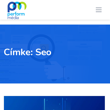
Címke:
Seo